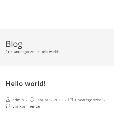
Zum
Inhalt
springen
Blog
>
Uncategorized
>
Hello world!
Hello world!
Beitrags-
Beitrag
Beitrags-
admin
Januar 3, 2023
Uncategorized
Autor:
veröffentlicht:
Kategorie:
Beitrags-
Ein Kommentar
Kommentare: