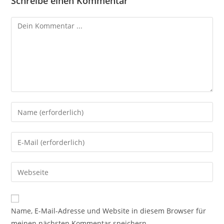
Schreibe einen Kommentar
Kommentieren
Gib
deinen
Namen
Gib
oder
deine
Benutzernamen
E-
Gib
zum
Mail-
deine
Kommentieren
Adresse
Website-
ein
zum
URL
Name, E-Mail-Adresse und Website in diesem Browser für
Kommentieren
ein
meinen nächsten Kommentar speichern.